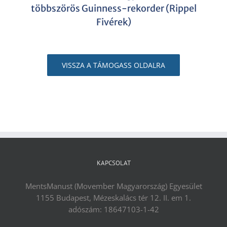
többszörös Guinness-rekorder (Rippel
Fivérek)
VISSZA A TÁMOGASS OLDALRA
KAPCSOLAT
MentsManust (Movember Magyarország) Egyesület
1155 Budapest, Mézeskalács tér 12. II. em 1.
adószám: 18647103-1-42