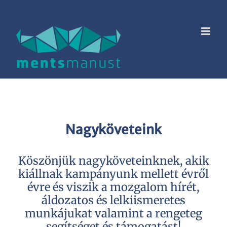
Skip
to
content
Nagyköveteink
Köszönjük nagyköveteinknek, akik
kiállnak kampányunk mellett évről
évre és viszik a mozgalom hírét,
áldozatos és lelkiismeretes
munkájukat valamint a rengeteg
segítséget és támogatást!