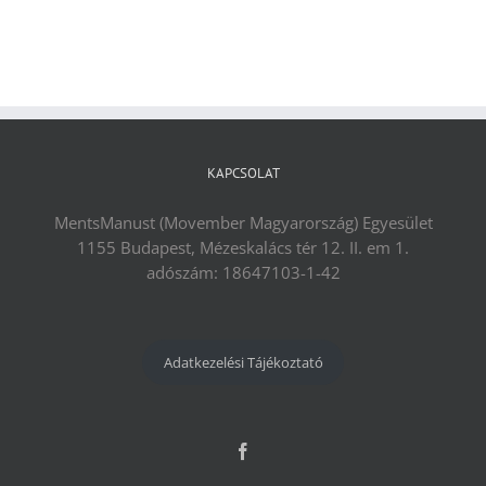
KAPCSOLAT
MentsManust (Movember Magyarország) Egyesület
1155 Budapest, Mézeskalács tér 12. II. em 1.
adószám: 18647103-1-42
Adatkezelési Tájékoztató