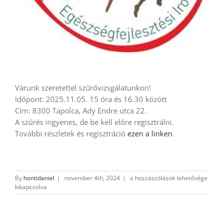
Várunk szeretettel szűrővizsgálatunkon!
Időpont: 2025.11.05. 15 óra és 16.30 között
Cím: 8300 Tapolca, Ady Endre utca 22.
A szűrés ingyenes, de be kell előre regisztrálni.
További részletek és regisztráció
ezen a linken
.
2025.11.05.
By
hontidaniel
|
november 4th, 2024
|
a hozzászólások lehetősége
Tapolca
kikapcsolva
bejegyzéshez